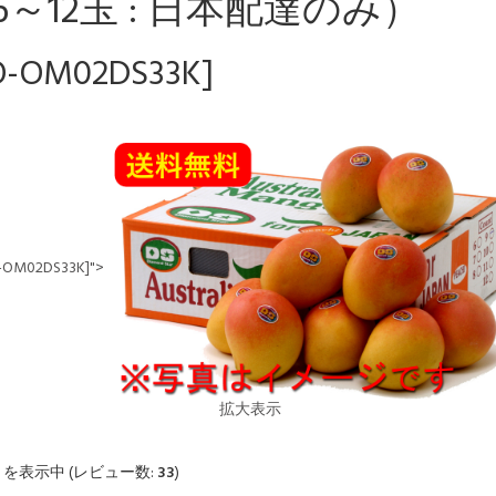
6～12玉 : 日本配達のみ）
O-OM02DS33K]
-OM02DS33K]">
拡大表示
6
を表示中 (レビュー数:
33
)