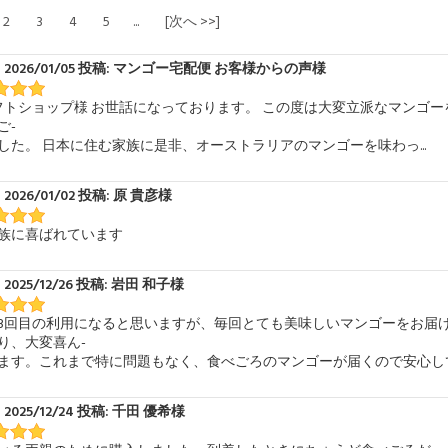
2
3
4
5
...
[次へ >>]
 2026/01/05 投稿: マンゴー宅配便 お客様からの声様
ギフトショップ様 お世話になっております。 この度は大変立派なマンゴ
ご-
した。 日本に住む家族に是非、オーストラリアのマンゴーを味わっ...
2026/01/02 投稿: 原 貴彦様
族に喜ばれています
2025/12/26 投稿: 岩田 和子様
3回目の利用になると思いますが、毎回とても美味しいマンゴーをお届
り、大変喜ん-
ます。これまで特に問題もなく、食べごろのマンゴーが届くので安心して利
2025/12/24 投稿: 千田 優希様