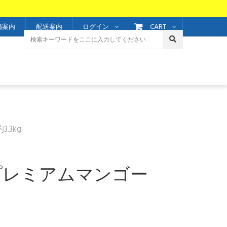
CART
舗案内
配送案内
ログイン
3kg
産プレミアムマンゴー