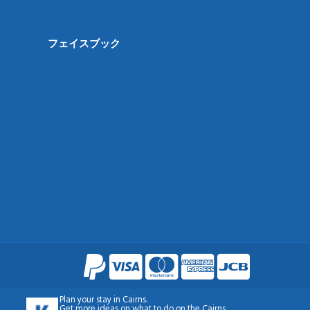
フェイスブック
Plan your
stay in Cairns
.
Get more ideas on what to do on the
Cairns