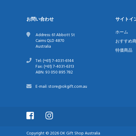
お問い合わせ
サイトイ
ホーム
Address: 61 Abbott St
Cairns QLD 4870
おすすめ
Australia
特価商品
Tel: (+61) 7-4031-6144
Fax: (+61) 7-4031-6313
ABN: 93 050 895 782
E-mail: store@okgift.com.au
Copyright © 2026
OK Gift Shop Australia