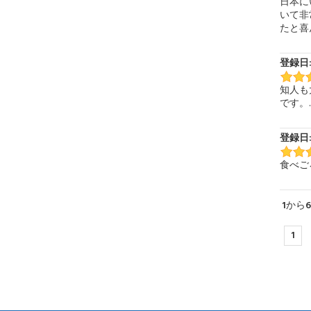
日本に
いて非
たと喜
登録日: 
知人も
です。..
登録日: 
食べご
1
から
1