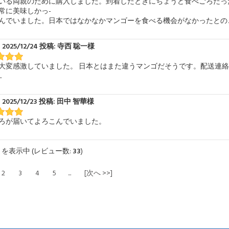
いる両親のために購入しました。到着したときにちょうど食べごろだっ
常に美味しかっ-
んでいました。日本ではなかなかマンゴーを食べる機会がなかったとのこと
2025/12/24 投稿: 寺西 聡一様
大変感激していました。 日本とはまた違うマンゴだそうです。配送連
.
2025/12/23 投稿: 田中 智華様
ろが届いてよろこんでいました。
6
を表示中 (レビュー数:
33
)
2
3
4
5
...
[次へ >>]