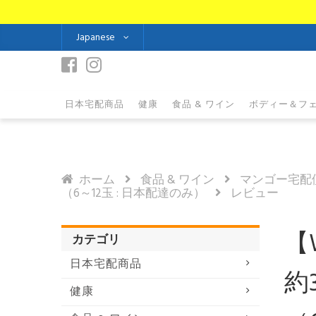
Japanese
日本宅配商品
健康
食品 & ワイン
ボディー＆フ
ホーム
食品 & ワイン
マンゴー宅配
（6～12玉 : 日本配達のみ）
レビュー
【
カテゴリ
日本宅配商品
約3
健康