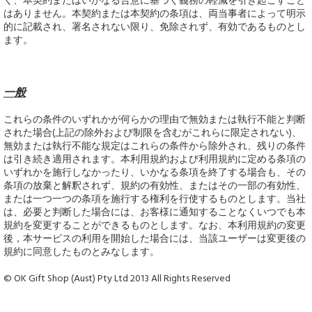
く、本契約またはいかなる合意に基づく義務の軽減を引き起こすこと
はありません。本契約または本契約の条項は、両当事者によって明示
的に記載され、署名されない限り、免除されず、有効であるものとし
ます。
一般
これらの条件のいずれかが何らかの理由で無効または執行不能と判断
された場合(上記の除外および制限を含むがこれらに限定されない)、
無効または執行不能な規定はこれらの条件から除外され、残りの条件
は引き続き適用されます。本利用規約および利用規約に定める条項の
いずれかを施行しなかったり、いかなる条項を終了する場合も、その
条項の放棄と解釈されず、規約の有効性、またはその一部の有効性、
または一つ一つの条項を施行する権利を行使するものとします。当社
は、必要と判断した場合には、お客様に通知することなくいつでも本
規約を変更することができるものとします。なお、本利用規約の変更
後，本サービスの利用を開始した場合には、当該ユーザーは変更後の
規約に同意したものとみなします。
© OK Gift Shop (Aust) Pty Ltd 2013 All Rights Reserved