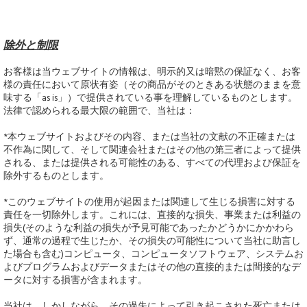
除外と制限
お客様は当ウェブサイトの情報は、明示的又は暗黙の保証なく、お客
様の責任において原状有姿（その商品がそのときある状態のままを意
味する「as is」）で提供されている事を理解しているものとします。
法律で認められる最大限の範囲で、当社は：
*本ウェブサイトおよびその内容、または当社の文献の不正確または
不作為に関して、そして関連会社またはその他の第三者によって提供
される、または提供される可能性のある、すべての代理および保証を
除外するものとします。
*このウェブサイトの使用が起因または関連して生じる損害に対する
責任を一切除外します。これには、直接的な損失、事業または利益の
損失(そのような利益の損失が予見可能であったかどうかにかかわら
ず、通常の過程で生じたか、その損失の可能性について当社に助言し
た場合も含む)コンピュータ、コンピュータソフトウェア、システムお
よびプログラムおよびデータまたはその他の直接的または間接的なデ
ータに対する損害が含まれます。
当社は、しかしながら、その過失によって引き起こされた死亡または