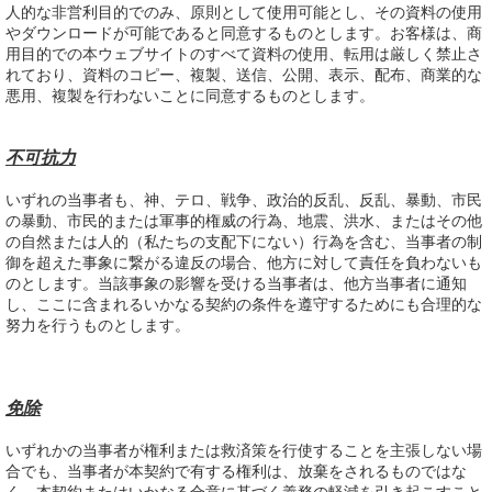
人的な非営利目的でのみ、原則として使用可能とし、その資料の使用
やダウンロードが可能であると同意するものとします。お客様は、商
用目的での本ウェブサイトのすべて資料の使用、転用は厳しく禁止さ
れており、資料のコピー、複製、送信、公開、表示、配布、商業的な
悪用、複製を行わないことに同意するものとします。
不可抗力
いずれの当事者も、神、テロ、戦争、政治的反乱、反乱、暴動、市民
の暴動、市民的または軍事的権威の行為、地震、洪水、またはその他
の自然または人的（私たちの支配下にない）行為を含む、当事者の制
御を超えた事象に繋がる違反の場合、他方に対して責任を負わないも
のとします。当該事象の影響を受ける当事者は、他方当事者に通知
し、ここに含まれるいかなる契約の条件を遵守するためにも合理的な
努力を行うものとします。
免除
いずれかの当事者が権利または救済策を行使することを主張しない場
合でも、当事者が本契約で有する権利は、放棄をされるものではな