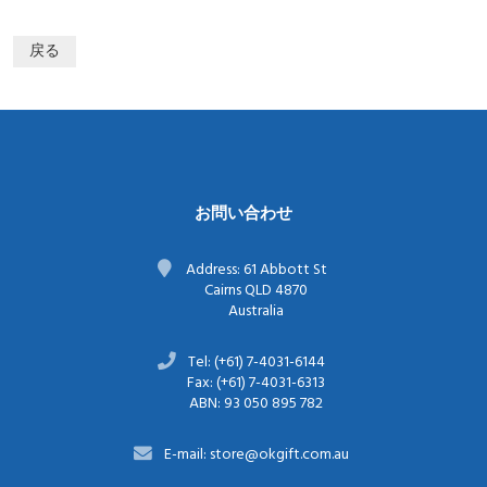
戻る
お問い合わせ
Address: 61 Abbott St
Cairns QLD 4870
Australia
Tel: (+61) 7-4031-6144
Fax: (+61) 7-4031-6313
ABN: 93 050 895 782
E-mail: store@okgift.com.au