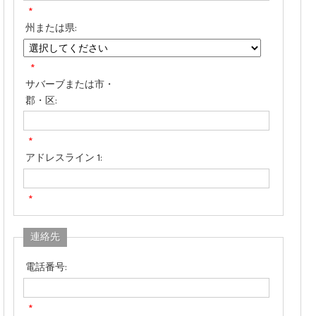
*
州または県:
*
サバーブまたは市・
郡・区:
*
アドレスライン 1:
*
連絡先
電話番号:
*