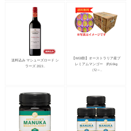
【WEB割】オーストラリア産プ
送料込み マシューズロード シ
レミアムマンゴー 約6.6kg
ラーズ 2023...
（12～...