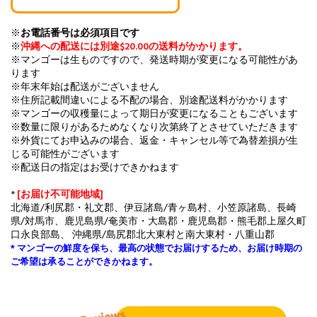
※
お電話番号は必須項目です
※
沖縄への配送には別途$20.00の送料がかかります。
※マンゴーは生ものですので、発送時期が変更になる可能性があ
ります
※年末年始は配送がございません
※住所記載間違いによる不配の場合、別途配送料がかかります
※マンゴーの収穫量によって期日が変更になることもございます
※数量に限りがあるためなくなり次第終了とさせていただきます
※外貨にてお申込みの場合、返金・キャンセル等で為替差損が生
じる可能性がございます
※配送日の指定はお受けできかねます
*
[お届け不可能地域]
北海道/利尻郡・礼文郡、伊豆諸島/青ヶ島村、小笠原諸島、長崎
県/対馬市、鹿児島県/奄美市・大島郡・鹿児島郡・熊毛郡上屋久町
口永良部島、 沖縄県/島尻郡北大東村と南大東村・八重山郡
* マンゴーの鮮度を保ち、最高の状態でお届けするため、お届け時期の
ご希望は承ることができかねます。