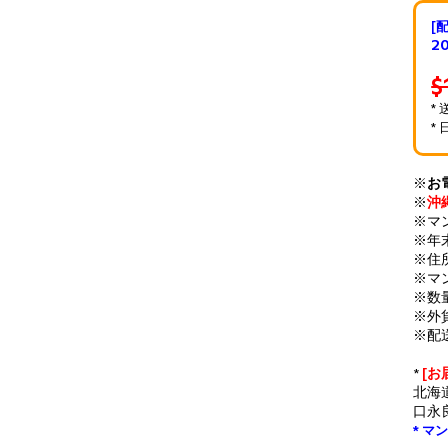
[
2
$
*
*
※
お
※
沖
※マ
※年
※住
※マ
※数
※外
※配
*
[お
北海
口永
* 