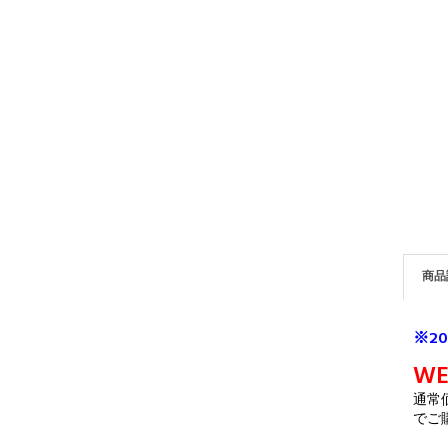
商品
※2
W
通常
でご