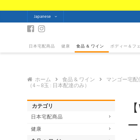
Japanese
日本宅配商品
健康
食品 & ワイン
ボディー＆フ
ホーム
食品 & ワイン
マンゴー宅配
（4～8玉 : 日本配達のみ）
【
カテゴリ
日本宅配商品
ー
健康