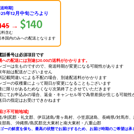
配送時期]
025年12月中旬ごろより
$140
145
→
 送料含む
 日本国内のみへの配送となります
電話番号は必須項目です
縄への配送には別途$20.00の送料がかかります。
ンゴーは生ものですので、発送時期が変更になる可能性があります
末年始は配送がございません
所記載間違いによる不配の場合、別途配送料がかかります
ンゴーの収穫量によって期日が変更になることもございます
量に限りがあるためなくなり次第終了とさせていただきます
貨にてお申込みの場合、返金・キャンセル等で為替差損が生じる可能性
送日の指定はお受けできかねます
届け不可能地域]
道/利尻郡・礼文郡、伊豆諸島/青ヶ島村、小笠原諸島、長崎県/対馬市
良部島、 沖縄県/島尻郡北大東村と南大東村・八重山郡
マンゴーの鮮度を保ち、最高の状態でお届けするため、お届け時期のご希望は承