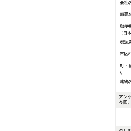
会社
部署
郵便
（日
都道
市区
町・
り
建物
アン
今回
のし