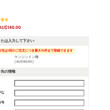
AU$140.00
または入力して下さい:
け先は1回のご注文につき最大10件まで登録できます
中
ケンジントン種
( AU$140.00 )
け先の情報
がな
番号