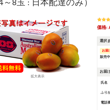
4～8玉 : 日本配達のみ）
価格: 
選択
お届
販売
お届
拡大表示
氏名
ふり
電話