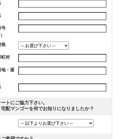
名
名
番号
本）
府県
郡町村
番地・通
名
ケートにご協力下さい。
、宅配マンゴーを何でお知りになりましたか？
をご希望ですか？