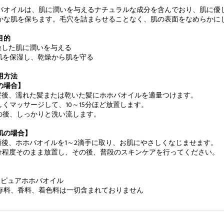
バオイルは、肌に潤いを与えるナチュラルな成分を含んでおり、肌に優
かな肌を保ちます。毛穴を詰まらせることなく、肌の表面をなめらかに
目的
 乾燥した肌に潤いを与える
 お肌を保湿し、乾燥から肌を守る
用方法
の場合】
 洗髪後、濡れた髪または乾いた髪にホホバオイルを適量つけます。
 優しくマッサージして、10～15分ほど放置します。
 その後、しっかりと洗い流します。
肌の場合】
 洗顔後、ホホバオイルを1～2滴手に取り、お肌にやさしくなじませます。
 10分程度そのまま放置し、その後、普段のスキンケアを行ってください。
% ピュアホホバオイル
存料、香料、着色料は一切含まれておりません