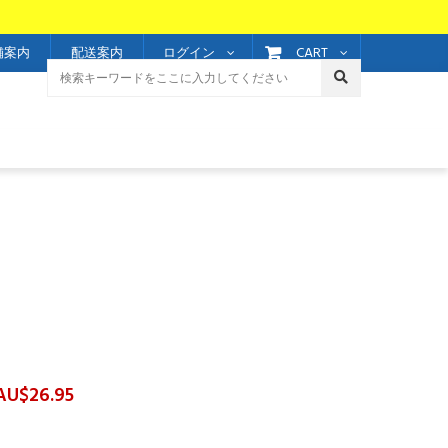
CART
舗案内
配送案内
ログイン
AU$26.95