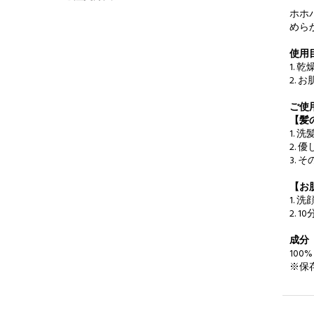
ホホ
めら
使用
1.
2.
ご使
【髪
1.
2.
3.
【お
1.
2.
成分
100
※保