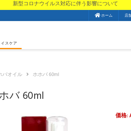
新型コロナウイルス対応に伴う影響について
ホーム
店
ェイスケア
ホバオイル
ホホバ 60ml
ホバ 60ml
価格: 