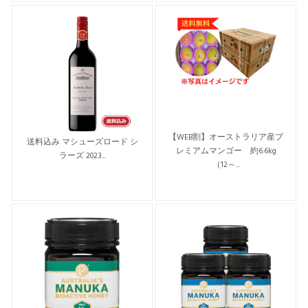
【WEB割】オーストラリア産プ
送料込み マシューズロード シ
レミアムマンゴー 約6.6kg
ラーズ 2023...
（12～...