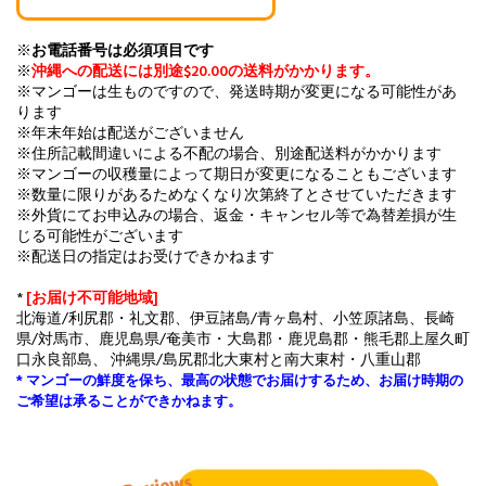
※
お電話番号は必須項目です
※
沖縄への配送には別途$20.00の送料がかかります。
※マンゴーは生ものですので、発送時期が変更になる可能性があ
ります
※年末年始は配送がございません
※住所記載間違いによる不配の場合、別途配送料がかかります
※マンゴーの収穫量によって期日が変更になることもございます
※数量に限りがあるためなくなり次第終了とさせていただきます
※外貨にてお申込みの場合、返金・キャンセル等で為替差損が生
じる可能性がございます
※配送日の指定はお受けできかねます
*
[お届け不可能地域]
北海道/利尻郡・礼文郡、伊豆諸島/青ヶ島村、小笠原諸島、長崎
県/対馬市、鹿児島県/奄美市・大島郡・鹿児島郡・熊毛郡上屋久町
口永良部島、 沖縄県/島尻郡北大東村と南大東村・八重山郡
* マンゴーの鮮度を保ち、最高の状態でお届けするため、お届け時期の
ご希望は承ることができかねます。