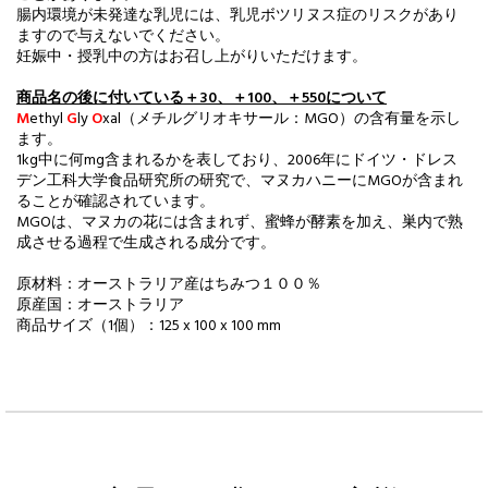
腸内環境が未発達な乳児には、乳児ボツリヌス症のリスクがあり
ますので与えないでください。
妊娠中・授乳中の方はお召し上がりいただけます。
商品名の後に付いている＋30、＋100、＋550について
M
ethyl
G
ly
O
xal（メチルグリオキサール：MGO）の含有量を示し
ます。
1kg中に何mg含まれるかを表しており、2006年にドイツ・ドレス
デン工科大学食品研究所の研究で、マヌカハニーにMGOが含まれ
ることが確認されています。
MGOは、マヌカの花には含まれず、蜜蜂が酵素を加え、巣内で熟
成させる過程で生成される成分です。
原材料：オーストラリア産はちみつ１００％
原産国：オーストラリア
商品サイズ（1個）：125 x 100 x 100 mm