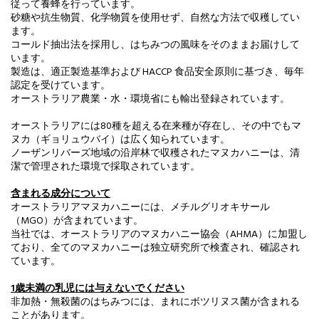
従って養蜂を行っています。
砂糖や抗生物質、化学物質を使用せず、自然な方法で収穫してい
ます。
コールド抽出法を採用し、はちみつの風味をそのままお届けして
います。
製造は、適正製造基準および HACCP 食品安全原則に基づき、毎年
認定を受けています。
オーストラリア農業・水・環境省にも輸出登録されています。
オーストラリアには80種を超える在来種が存在し、その中でもマ
ヌカ（ギョリュウバイ）は広く知られています。
ノーザンリバーズ地域の沿岸林で収穫されたマヌカハニーは、清
潔で管理された環境で採取されています。
含まれる成分について
オーストラリアマヌカハニーには、メチルグリオキサール
（MGO）が含まれています。
当社では、オーストラリアのマヌカハニー協会（AHMA）に加盟し
ており、全てのマヌカハニーは独立研究所で検査され、確認され
ています。
1歳未満の乳児には与えないでください
非加熱・無殺菌のはちみつには、まれにボツリヌス菌が含まれる
ことがあります。