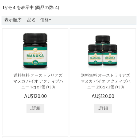
1
から
4
を表示中 (商品の数:
4
)
表示順序:
品名
価格+
送料無料 オーストラリアズ
送料無料 オーストラリアズ
マヌカ バイオ アクティブハ
マヌカ バイオ アクティブハ
ニー 1kg x 1個 (+30)
ニー 250g x 3個 (+30)
AU$120.00
AU$120.00
こちらの商品は日本国内発送
こちらの商品は日本国内発送
のみで、送料・税込みでござ
のみで、送料・税込みでござ
います。 ----------------------------
...詳細
います。 ----------------------------
...詳細
------------------------ オーストラ
------------------------ オーストラ
リアの「ジェリーブッシュ」
リアの「ジェリーブッシュ」
の花から採れるはちみつで
の花から採れるはちみつで
す。 オーストラリアNSW
す。 オーストラリアNSW
州、バイロンベイに近いノー
州、バイロンベイに近いノー