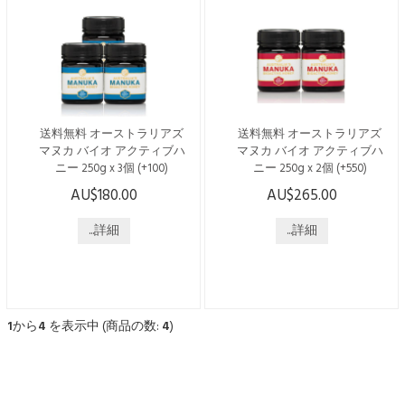
ザンリバーズ地域の沿岸林で
ザンリバーズ地域の沿岸林で
採取されたマヌカハニー。
採取されたマヌカハニー。
1996年に家族経営でスタート
1996年に家族経営でスタート
した「オーストラリアズ・マ
した「オーストラリアズ・マ
ヌカ」は、現在も外部検査機
ヌカ」は、現在も外部検査機
関による確認を受けたマヌカ
関による確認を受けたマヌカ
ハニーを提供しています。
ハニーを提供しています。
送料無料 オーストラリアズ
送料無料 オーストラリアズ
低温でゆっくり...
低温でゆっくり...
マヌカ バイオ アクティブハ
マヌカ バイオ アクティブハ
ニー 250g x 3個 (+100)
ニー 250g x 2個 (+550)
AU$180.00
AU$265.00
こちらの商品は日本国内発送
こちらの商品は日本国内発送
のみで、送料・税込みでござ
のみで、送料・税込みでござ
います。 ----------------------------
...詳細
います。 ----------------------------
...詳細
------------------------ オーストラ
------------------------ オーストラ
リアの「ジェリーブッシュ」
リアの「ジェリーブッシュ」
の花から採れるはちみつで
の花から採れるはちみつで
す。 オーストラリアNSW
す。 オーストラリアNSW
州、バイロンベイに近いノー
州、バイロンベイに近いノー
1
から
4
を表示中 (商品の数:
4
)
ザンリバーズ地域の沿岸林で
ザンリバーズ地域の沿岸林で
採取されたマヌカハニー。
採取されたマヌカハニー。
1996年に家族経営でスタート
1996年に家族経営でスタート
した「オーストラリアズ・マ
した「オーストラリアズ・マ
ヌカ」は、現在も外部検査機
ヌカ」は、現在も外部検査機