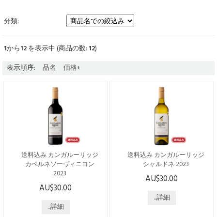
分類:
1
から
12
を表示中 (商品の数:
12
)
表示順序:
品名
価格+
送料込み カンガルーリッジ
送料込み カンガルーリッジ
カベルネソーヴィニヨン
シャルドネ 2023
2023
AU$30.00
こちらの商品は日本国内発送
AU$30.00
こちらの商品は日本国内発送
のみで、送料・税込みでござ
のみで、送料・税込みでござ
います。 ----------------------------
...詳細
います。 ----------------------------
...詳細
------------------------ オーストラ
------------------------ オーストラ
リアで唯一シャトーの称号を