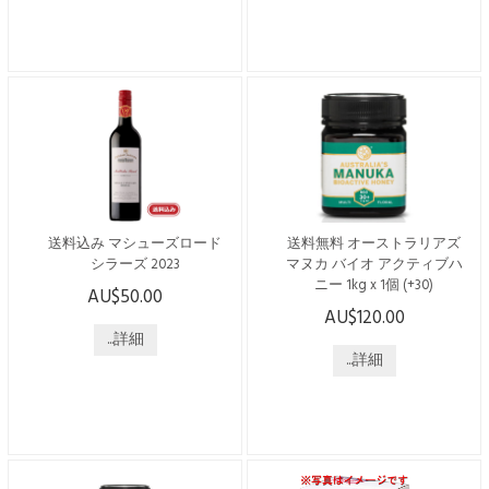
リアで唯一シャトーの称号を
持つ“シャトー・タヌンダ”
持つ“シャトー・タヌンダ”
130年の伝統と歴史が織りな
130年の伝統と歴史が織りな
す、卓越の醸造技術が生み出
す、卓越の醸造技術が生み出
した高品質ワイン 鮮やかな
した高品質ワイン ブラック
メロンの特徴があり、口に含
ベリーの香りが漂うカベル
むと微妙なオークのニュアン
ネ。 ふくよかで熟した果実
スが感じられ、柔らかく、豊
味、よく溶け込んだオーク、
かで新鮮なフルーツの味わい
柔らかなタンニンが、ソフト
が広がります。 -------------------
で均整の取れた味わいをもた
-...
らしている。 ---------...
送料込み マシューズロード
送料無料 オーストラリアズ
シラーズ 2023
マヌカ バイオ アクティブハ
ニー 1kg x 1個 (+30)
AU$50.00
こちらの商品は日本国内発送
AU$120.00
のみで、送料・税込みでござ
こちらの商品は日本国内発送
います。 オーストラリアで
...詳細
のみで、送料・税込みでござ
唯一シャトーの称号を持
います。 ----------------------------
...詳細
つ“シャトー・タヌンダ” 130
------------------------ オーストラ
年の伝統と歴史が織りなす、
リアの「ジェリーブッシュ」
卓越の醸造技術が生み出した
の花から採れるはちみつで
高品質ワイン バロッサ・ヴ
す。 オーストラリアNSW
ァレーを代表するシャトータ
州、バイロンベイに近いノー
ヌンダの高品質な単一畑のシ
ザンリバーズ地域の沿岸林で