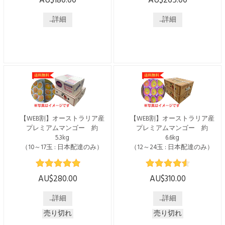
AU$180.00
AU$265.00
こちらの商品は日本国内発送
こちらの商品は日本国内発送
のみで、送料・税込みでござ
のみで、送料・税込みでござ
います。 ----------------------------
...詳細
います。 ----------------------------
...詳細
------------------------ オーストラ
------------------------ オーストラ
リアの「ジェリーブッシュ」
リアの「ジェリーブッシュ」
の花から採れるはちみつで
の花から採れるはちみつで
す。 オーストラリアNSW
す。 オーストラリアNSW
州、バイロンベイに近いノー
州、バイロンベイに近いノー
ザンリバーズ地域の沿岸林で
ザンリバーズ地域の沿岸林で
採取されたマヌカハニー。
採取されたマヌカハニー。
1996年に家族経営でスタート
1996年に家族経営でスタート
した「オーストラリアズ・マ
した「オーストラリアズ・マ
ヌカ」は、現在も外部検査機
ヌカ」は、現在も外部検査機
【WEB割】オーストラリア産
【WEB割】オーストラリア産
関による確認を受けたマヌカ
関による確認を受けたマヌカ
プレミアムマンゴー 約
プレミアムマンゴー 約
ハニーを提供しています。
ハニーを提供しています。
5.3kg
6.6kg
低温でゆっくり...
低温でゆっくり...
（10～17玉 : 日本配達のみ）
（12～24玉 : 日本配達のみ）
※2025年度の受付は12月10日
※2025年度の受付は12月10日
(水)までで終了となっており
(水)までで終了となっており
AU$280.00
AU$310.00
ます※ WEBからのお申込み
ます※ WEBからのお申込み
で5ドル割引 通常価格 $285
で5ドル割引 通常価格 $315 →
...詳細
...詳細
→ $280 でご購入いただけま
$310 でご購入いただけま
す！ [配送時期] 2025年12月中
す！ [配送時期] 2025年12月中
売り切れ
売り切れ
旬ごろより $285 → $280 * 送
旬ごろより $315 → $310 * 送