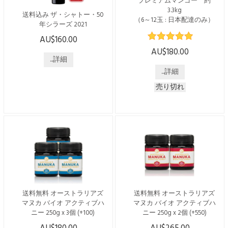
プレミアムマンゴー 約
せん ※住所記載間...
ハニーを提供しています。
3.3kg
送料込み ザ・シャトー・50
低温でゆっくり...
（6～12玉 : 日本配達のみ）
年シラーズ 2021
※2025年度の受付は12月10日
AU$160.00
こちらの商品は日本国内発送
(水)までで終了となっており
のみで、送料・税込みでござ
AU$180.00
ます※ WEBからのお申込み
います。 オーストラリアで
...詳細
で5ドル割引 通常価格 $185 →
唯一シャトーの称号を持
...詳細
$180 でご購入いただけま
つ“シャトー・タヌンダ” 130
す！ [配送時期] 2025年12月中
売り切れ
年の伝統と歴史が織りなす、
旬ごろより $185 → $180 * 送
卓越の醸造技術が生み出した
料含む * 日本国内のみへの配
高品質ワイン 【数量限定】
送となります ※ お電話番号
樹齢50年以上のブドウ樹から
は必須項目です ※ 沖縄への
造るシラーズ。 ブルーベリ
配送には別途$20.00の送料が
ー、ブラックベリーの風味が
かかります。 ※マンゴーは
たっぷりと感じられ、中盤に
生ものですので、発送時期が
素晴らしいリッチさがあり、
変更になる可能性があります
芳醇なチョコレートの...
※年末年始は配送がございま
せん ※住所記載間...
送料無料 オーストラリアズ
送料無料 オーストラリアズ
マヌカ バイオ アクティブハ
マヌカ バイオ アクティブハ
ニー 250g x 3個 (+100)
ニー 250g x 2個 (+550)