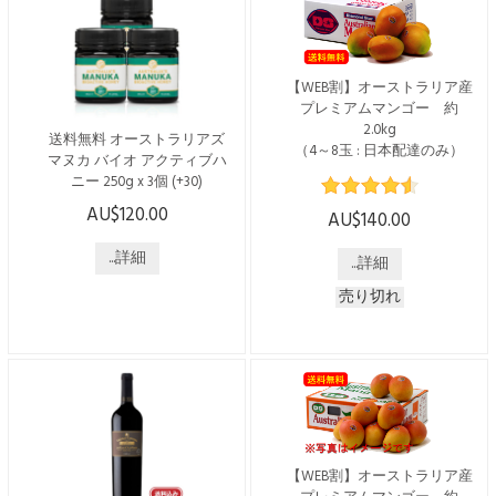
ラーズ。 ブラックベリー、
採取されたマヌカハニー。
ブルーベリー、ブラックペッ
1996年に家族経営でスタート
パーのアロマを持ち、口に含
した「オーストラリアズ・マ
むとスパイシーなダークベ
ヌカ」は、現在も外部検査機
【WEB割】オーストラリア産
リ...
関による確認を受けたマヌカ
プレミアムマンゴー 約
ハニーを提供しています。
2.0kg
送料無料 オーストラリアズ
低温でゆっくり...
（4～8玉 : 日本配達のみ）
マヌカ バイオ アクティブハ
ニー 250g x 3個 (+30)
※2025年度の受付は12月10日
(水)までで終了となっており
AU$120.00
こちらの商品は日本国内発送
AU$140.00
ます※ WEBからのお申込み
のみで、送料・税込みでござ
で5ドル割引 通常価格 $145 →
います。 ----------------------------
...詳細
...詳細
$140 でご購入いただけま
------------------------ オーストラ
す！ [配送時期] 2025年12月中
売り切れ
リアの「ジェリーブッシュ」
旬ごろより $145 → $140 * 送
の花から採れるはちみつで
料含む * 日本国内のみへの配
す。 オーストラリアNSW
送となります ※ お電話番号
州、バイロンベイに近いノー
は必須項目です ※ 沖縄への
ザンリバーズ地域の沿岸林で
配送には別途$20.00の送料が
採取されたマヌカハニー。
かかります。 ※マンゴーは
1996年に家族経営でスタート
生ものですので、発送時期が
した「オーストラリアズ・マ
変更になる可能性があります
ヌカ」は、現在も外部検査機
【WEB割】オーストラリア産
※年末年始は配送がございま
関による確認を受けたマヌカ