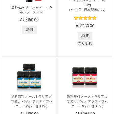
プレミアムマンゴー 約
せん ※住所記載間...
ハニーを提供しています。
3.3kg
送料込み ザ・シャトー・50
低温でゆっくり...
（6～12玉 : 日本配達のみ）
年シラーズ 2021
※2025年度の受付は12月10日
AU$160.00
こちらの商品は日本国内発送
(水)までで終了となっており
のみで、送料・税込みでござ
AU$180.00
ます※ WEBからのお申込み
います。 オーストラリアで
...詳細
で5ドル割引 通常価格 $185 →
唯一シャトーの称号を持
...詳細
$180 でご購入いただけま
つ“シャトー・タヌンダ” 130
す！ [配送時期] 2025年12月中
売り切れ
年の伝統と歴史が織りなす、
旬ごろより $185 → $180 * 送
卓越の醸造技術が生み出した
料含む * 日本国内のみへの配
高品質ワイン 【数量限定】
送となります ※ お電話番号
樹齢50年以上のブドウ樹から
は必須項目です ※ 沖縄への
造るシラーズ。 ブルーベリ
配送には別途$20.00の送料が
ー、ブラックベリーの風味が
かかります。 ※マンゴーは
たっぷりと感じられ、中盤に
生ものですので、発送時期が
素晴らしいリッチさがあり、
変更になる可能性があります
芳醇なチョコレートの...
※年末年始は配送がございま
せん ※住所記載間...
送料無料 オーストラリアズ
送料無料 オーストラリアズ
マヌカ バイオ アクティブハ
マヌカ バイオ アクティブハ
ニー 250g x 3個 (+100)
ニー 250g x 2個 (+550)