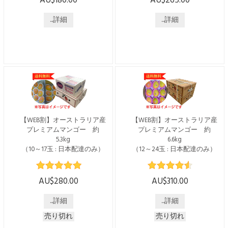
AU$180.00
AU$265.00
こちらの商品は日本国内発送
こちらの商品は日本国内発送
のみで、送料・税込みでござ
のみで、送料・税込みでござ
います。 ----------------------------
...詳細
います。 ----------------------------
...詳細
------------------------ オーストラ
------------------------ オーストラ
リアの「ジェリーブッシュ」
リアの「ジェリーブッシュ」
の花から採れるはちみつで
の花から採れるはちみつで
す。 オーストラリアNSW
す。 オーストラリアNSW
州、バイロンベイに近いノー
州、バイロンベイに近いノー
ザンリバーズ地域の沿岸林で
ザンリバーズ地域の沿岸林で
採取されたマヌカハニー。
採取されたマヌカハニー。
1996年に家族経営でスタート
1996年に家族経営でスタート
した「オーストラリアズ・マ
した「オーストラリアズ・マ
ヌカ」は、現在も外部検査機
ヌカ」は、現在も外部検査機
【WEB割】オーストラリア産
【WEB割】オーストラリア産
関による確認を受けたマヌカ
関による確認を受けたマヌカ
プレミアムマンゴー 約
プレミアムマンゴー 約
ハニーを提供しています。
ハニーを提供しています。
5.3kg
6.6kg
低温でゆっくり...
低温でゆっくり...
（10～17玉 : 日本配達のみ）
（12～24玉 : 日本配達のみ）
※2025年度の受付は12月10日
※2025年度の受付は12月10日
(水)までで終了となっており
(水)までで終了となっており
AU$280.00
AU$310.00
ます※ WEBからのお申込み
ます※ WEBからのお申込み
で5ドル割引 通常価格 $285
で5ドル割引 通常価格 $315 →
...詳細
...詳細
→ $280 でご購入いただけま
$310 でご購入いただけま
す！ [配送時期] 2025年12月中
す！ [配送時期] 2025年12月中
売り切れ
売り切れ
旬ごろより $285 → $280 * 送
旬ごろより $315 → $310 * 送