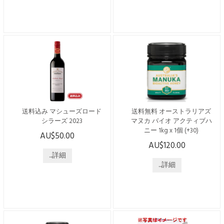
リアで唯一シャトーの称号を
持つ“シャトー・タヌンダ”
持つ“シャトー・タヌンダ”
130年の伝統と歴史が織りな
130年の伝統と歴史が織りな
す、卓越の醸造技術が生み出
す、卓越の醸造技術が生み出
した高品質ワイン 鮮やかな
した高品質ワイン ブラック
メロンの特徴があり、口に含
ベリーの香りが漂うカベル
むと微妙なオークのニュアン
ネ。 ふくよかで熟した果実
スが感じられ、柔らかく、豊
味、よく溶け込んだオーク、
かで新鮮なフルーツの味わい
柔らかなタンニンが、ソフト
が広がります。 -------------------
で均整の取れた味わいをもた
-...
らしている。 ---------...
送料込み マシューズロード
送料無料 オーストラリアズ
シラーズ 2023
マヌカ バイオ アクティブハ
ニー 1kg x 1個 (+30)
AU$50.00
こちらの商品は日本国内発送
AU$120.00
のみで、送料・税込みでござ
こちらの商品は日本国内発送
います。 オーストラリアで
...詳細
のみで、送料・税込みでござ
唯一シャトーの称号を持
います。 ----------------------------
...詳細
つ“シャトー・タヌンダ” 130
------------------------ オーストラ
年の伝統と歴史が織りなす、
リアの「ジェリーブッシュ」
卓越の醸造技術が生み出した
の花から採れるはちみつで
高品質ワイン バロッサ・ヴ
す。 オーストラリアNSW
ァレーを代表するシャトータ
州、バイロンベイに近いノー
ヌンダの高品質な単一畑のシ
ザンリバーズ地域の沿岸林で