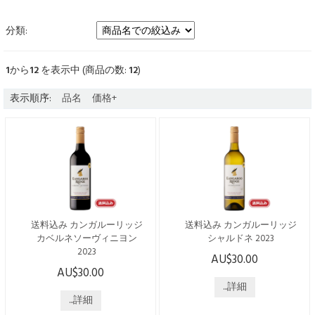
分類:
1
から
12
を表示中 (商品の数:
12
)
表示順序:
品名
価格+
送料込み カンガルーリッジ
送料込み カンガルーリッジ
カベルネソーヴィニヨン
シャルドネ 2023
2023
AU$30.00
こちらの商品は日本国内発送
AU$30.00
こちらの商品は日本国内発送
のみで、送料・税込みでござ
のみで、送料・税込みでござ
います。 ----------------------------
...詳細
います。 ----------------------------
...詳細
------------------------ オーストラ
------------------------ オーストラ
リアで唯一シャトーの称号を