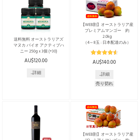
ラーズ。 ブラックベリー、
採取されたマヌカハニー。
ブルーベリー、ブラックペッ
1996年に家族経営でスタート
パーのアロマを持ち、口に含
した「オーストラリアズ・マ
むとスパイシーなダークベ
ヌカ」は、現在も外部検査機
【WEB割】オーストラリア産
リ...
関による確認を受けたマヌカ
プレミアムマンゴー 約
ハニーを提供しています。
2.0kg
送料無料 オーストラリアズ
低温でゆっくり...
（4～8玉 : 日本配達のみ）
マヌカ バイオ アクティブハ
ニー 250g x 3個 (+30)
※2025年度の受付は12月10日
(水)までで終了となっており
AU$120.00
こちらの商品は日本国内発送
AU$140.00
ます※ WEBからのお申込み
のみで、送料・税込みでござ
で5ドル割引 通常価格 $145 →
います。 ----------------------------
...詳細
...詳細
$140 でご購入いただけま
------------------------ オーストラ
す！ [配送時期] 2025年12月中
売り切れ
リアの「ジェリーブッシュ」
旬ごろより $145 → $140 * 送
の花から採れるはちみつで
料含む * 日本国内のみへの配
す。 オーストラリアNSW
送となります ※ お電話番号
州、バイロンベイに近いノー
は必須項目です ※ 沖縄への
ザンリバーズ地域の沿岸林で
配送には別途$20.00の送料が
採取されたマヌカハニー。
かかります。 ※マンゴーは
1996年に家族経営でスタート
生ものですので、発送時期が
した「オーストラリアズ・マ
変更になる可能性があります
ヌカ」は、現在も外部検査機
【WEB割】オーストラリア産
※年末年始は配送がございま
関による確認を受けたマヌカ