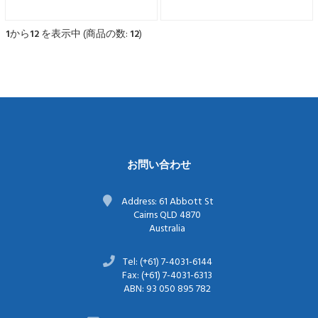
料含む * 日本国内のみへの配
料含む * 日本国内のみへの配
送となります ※ お電話番号
送となります ※ お電話番号
は必須項目です ※ 沖縄への
は必須項目です ※ 沖縄への
1
から
12
を表示中 (商品の数:
12
)
配送には別途$20.00の送料が
配送には別途$20.00の送料が
かかります。 ※マンゴーは
かかります。 ※マンゴーは
生ものですので、発送時期が
生ものですので、発送時期が
変更になる可能性があります
変更になる可能性があります
※年末年始は配送がございま
※年末年始は配送がございま
せん ※住所記載間...
せん ※住所記載間...
お問い合わせ
Address: 61 Abbott St
Cairns QLD 4870
Australia
Tel: (+61) 7-4031-6144
Fax: (+61) 7-4031-6313
ABN: 93 050 895 782