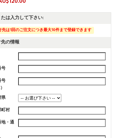
U$120.00
または入力して下さい:
け先は1回のご注文につき最大10件まで登録できます
け先の情報
番号
番号
本）
府県
郡町村
番地・通