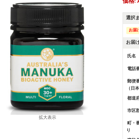
価格: A
選択
お届
お届
氏名
電話
郵便
（日
都道
市区
拡大表示
町・
り