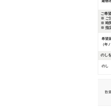
建物
ご希
※ ご
※ 
※ 
希望
（年 /
のし
のし
数