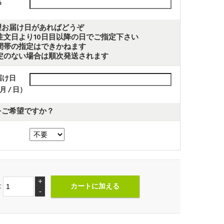
名
望お届け日があればどうぞ
注文日より10日目以降の日でご指定下さい
時間帯の指定はできかねます
指定のない場合は順次発送されます
届け日
 月 / 日）
をご希望ですか？
+
量
-