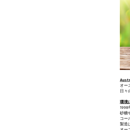
Aust
オー
日々
環境
19
砂糖
コー
製造
オー