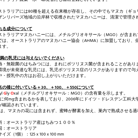
ストラリアには80種を超える在来種が存在し、その中でもマヌカ（ギョ
ザンリバーズ地域の沿岸林で収穫されたマヌカハニーは、清潔で管理さ
れる成分について
ストラリアマヌカハニーには、メチルグリオキサール（MGO）が含まれ
では、オーストラリアのマヌカハニー協会（AHMA）に加盟しており、
ます。
未満の乳児には与えないでください
熱・無殺菌のはちみつには、まれにボツリヌス菌が含まれることがあり
環境が未発達な乳児には、乳児ボツリヌス症のリスクがありますので与
中・授乳中の方はお召し上がりいただけます。
名の後に付いている＋30、＋100、＋550について
yl
G
ly
O
xal（メチルグリオキサール：MGO）の含有量を示します。
g中に何mg含まれるかを表しており、2006年にドイツ・ドレスデン工科
が確認されています。
Oは、マヌカの花には含まれず、蜜蜂が酵素を加え、巣内で熟成させる過
料：オーストラリア産はちみつ１００％
国：オーストラリア
ズ（1個）：125 x 100 x 100 mm