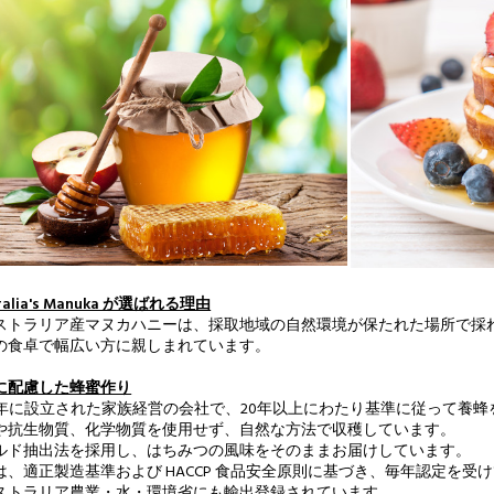
ralia's Manuka が選ばれる理由
ストラリア産マヌカハニーは、採取地域の自然環境が保たれた場所で採
の食卓で幅広い方に親しまれています。
に配慮した蜂蜜作り
98年に設立された家族経営の会社で、20年以上にわたり基準に従って養
や抗生物質、化学物質を使用せず、自然な方法で収穫しています。
ルド抽出法を採用し、はちみつの風味をそのままお届けしています。
は、適正製造基準および HACCP 食品安全原則に基づき、毎年認定を受
ストラリア農業・水・環境省にも輸出登録されています。