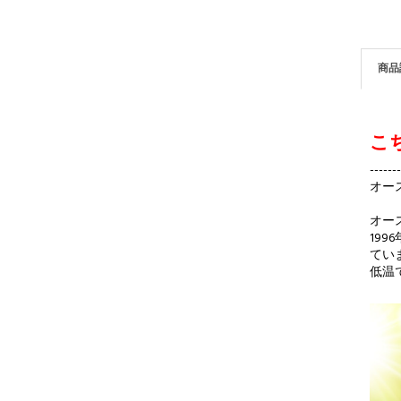
商品
こ
------
オー
オー
19
てい
低温