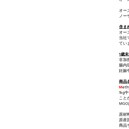
オー
ノー
含ま
オー
当社
てい
1歳
非加
腸内
妊娠
商品
M
eth
1k
こと
MG
原材
原産
商品サイ