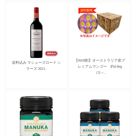
【WEB割】オーストラリア産プ
送料込み マシューズロード シ
レミアムマンゴー 約6.6kg
ラーズ 2023...
（12～...