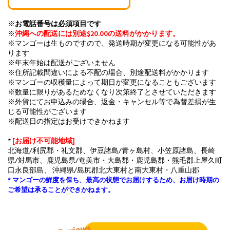
※
お電話番号は必須項目です
※
沖縄への配送には別途$20.00の送料がかかります。
※マンゴーは生ものですので、発送時期が変更になる可能性があ
ります
※年末年始は配送がございません
※住所記載間違いによる不配の場合、別途配送料がかかります
※マンゴーの収穫量によって期日が変更になることもございます
※数量に限りがあるためなくなり次第終了とさせていただきます
※外貨にてお申込みの場合、返金・キャンセル等で為替差損が生
じる可能性がございます
※配送日の指定はお受けできかねます
*
[お届け不可能地域]
北海道/利尻郡・礼文郡、伊豆諸島/青ヶ島村、小笠原諸島、長崎
県/対馬市、鹿児島県/奄美市・大島郡・鹿児島郡・熊毛郡上屋久町
口永良部島、 沖縄県/島尻郡北大東村と南大東村・八重山郡
* マンゴーの鮮度を保ち、最高の状態でお届けするため、お届け時期の
ご希望は承ることができかねます。