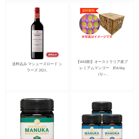
【WEB割】オーストラリア産プ
送料込み マシューズロード シ
レミアムマンゴー 約6.6kg
ラーズ 2023...
（12～...