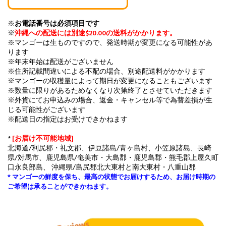
※
お電話番号は必須項目です
※
沖縄への配送には別途$20.00の送料がかかります。
※マンゴーは生ものですので、発送時期が変更になる可能性があ
ります
※年末年始は配送がございません
※住所記載間違いによる不配の場合、別途配送料がかかります
※マンゴーの収穫量によって期日が変更になることもございます
※数量に限りがあるためなくなり次第終了とさせていただきます
※外貨にてお申込みの場合、返金・キャンセル等で為替差損が生
じる可能性がございます
※配送日の指定はお受けできかねます
*
[お届け不可能地域]
北海道/利尻郡・礼文郡、伊豆諸島/青ヶ島村、小笠原諸島、長崎
県/対馬市、鹿児島県/奄美市・大島郡・鹿児島郡・熊毛郡上屋久町
口永良部島、 沖縄県/島尻郡北大東村と南大東村・八重山郡
* マンゴーの鮮度を保ち、最高の状態でお届けするため、お届け時期の
ご希望は承ることができかねます。