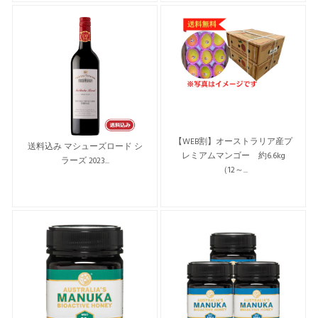
【WEB割】オーストラリア産プ
送料込み マシューズロード シ
レミアムマンゴー 約6.6kg
ラーズ 2023...
（12～...