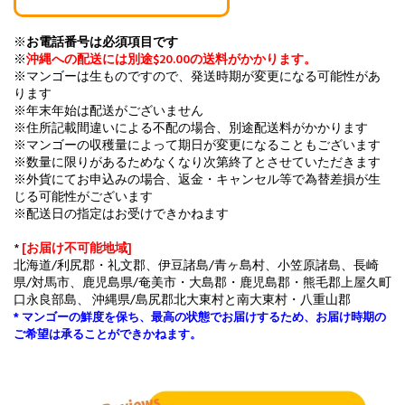
※
お電話番号は必須項目です
※
沖縄への配送には別途$20.00の送料がかかります。
※マンゴーは生ものですので、発送時期が変更になる可能性があ
ります
※年末年始は配送がございません
※住所記載間違いによる不配の場合、別途配送料がかかります
※マンゴーの収穫量によって期日が変更になることもございます
※数量に限りがあるためなくなり次第終了とさせていただきます
※外貨にてお申込みの場合、返金・キャンセル等で為替差損が生
じる可能性がございます
※配送日の指定はお受けできかねます
*
[お届け不可能地域]
北海道/利尻郡・礼文郡、伊豆諸島/青ヶ島村、小笠原諸島、長崎
県/対馬市、鹿児島県/奄美市・大島郡・鹿児島郡・熊毛郡上屋久町
口永良部島、 沖縄県/島尻郡北大東村と南大東村・八重山郡
* マンゴーの鮮度を保ち、最高の状態でお届けするため、お届け時期の
ご希望は承ることができかねます。