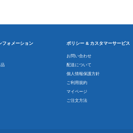
アNSW州、バイロンベイに
アNSW州、バイロンベイに
アN
近いノーザンリバーズ地域
近いノーザンリバーズ地域
近い
の沿岸林で採取されたマヌ
の沿岸林で採取されたマヌ
の沿
ハニー。 1996年に家族経
カハニー。 1996年に家族経
カハニ
営でスタートした「オース
営でスタートした「オース
営で
トラリアズ・マヌカ」は、
トラリアズ・マヌカ」は、
トラ
現在も外部検査機関による
現在も外部検査機関による
現在
ンフォメーション
ポリシー & カスタマーサービス
確認を受けたマヌカハニー
確認を受けたマヌカハニー
確認
を提供しています。 低温で
を提供しています。 低温で
を提
お問い合わせ
っくり...
ゆっくり...
ゆっく
商品
配送について
個人情報保護方針
ご利用規約
マイページ
ご注文方法