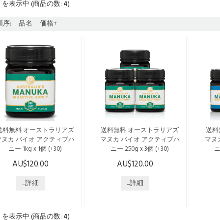
4
を表示中 (商品の数:
4
)
序:
品名
価格+
送料無料 オーストラリアズ
送料無料 オーストラリアズ
送料
マヌカ バイオ アクティブハ
マヌカ バイオ アクティブハ
マヌ
ニー 1kg x 1個 (+30)
ニー 250g x 3個 (+30)
ニ
AU$120.00
AU$120.00
こちらの商品は日本国内発
こちらの商品は日本国内発
こち
送のみで、送料・税込みで
送のみで、送料・税込みで
送の
ざいます。 --------------------
...詳細
ございます。 --------------------
...詳細
ございます
------------------------------ オー
-------------------------------- オー
-------
ストラリアの「ジェリーブ
ストラリアの「ジェリーブ
スト
ッシュ」の花から採れるは
ッシュ」の花から採れるは
ッシ
4
を表示中 (商品の数:
4
)
ちみつです。 オーストラリ
ちみつです。 オーストラリ
ちみ