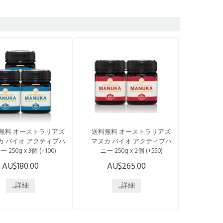
無料 オーストラリアズ
送料無料 オーストラリアズ
カ バイオ アクティブハ
マヌカ バイオ アクティブハ
ー 250g x 3個 (+100)
ニー 250g x 2個 (+550)
AU$180.00
AU$265.00
らの商品は日本国内発
こちらの商品は日本国内発
みで、送料・税込みで
送のみで、送料・税込みで
。 --------------------
...詳細
ございます。 --------------------
...詳細
------------------------- オー
-------------------------------- オー
ラリアの「ジェリーブ
ストラリアの「ジェリーブ
ュ」の花から採れるは
ッシュ」の花から採れるは
つです。 オーストラリ
ちみつです。 オーストラリ