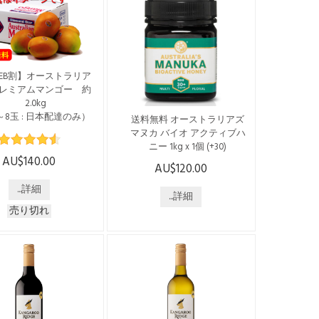
お電話番号は必須項目です
SW州、バイロンベイに
※ 沖縄への配送には別途
ノーザンリバーズ地域
$20.00の送料がかかりま
岸林で採取されたマヌ
す。 ※マンゴーは生もので
ー。 1996年に家族経
すので、発送時期が変更に
スタートした「オース
EB割】オーストラリア
なる可能性があります ※年
リアズ・マヌカ」は、
レミアムマンゴー 約
末年始は配送がございませ
も外部検査機関による
2.0kg
ん ※住所記載間...
を受けたマヌカハニー
～8玉 : 日本配達のみ）
送料無料 オーストラリアズ
供しています。 低温で
マヌカ バイオ アクティブハ
り...
25年度の受付は12月10
ニー 1kg x 1個 (+30)
水)までで終了となってお
AU$140.00
す※ WEBからのお申込
AU$120.00
こちらの商品は日本国内発
5ドル割引 通常価格
送のみで、送料・税込みで
...詳細
5 → $140 でご購入いただ
ございます。 --------------------
...詳細
！ [配送時期] 2025年
-------------------------------- オー
売り切れ
中旬ごろより $145 →
ストラリアの「ジェリーブ
0 * 送料含む * 日本国内
ッシュ」の花から採れるは
への配送となります ※
ちみつです。 オーストラリ
話番号は必須項目です
アNSW州、バイロンベイに
沖縄への配送には別途
近いノーザンリバーズ地域
.00の送料がかかりま
の沿岸林で採取されたマヌ
 ※マンゴーは生もので
カハニー。 1996年に家族経
で、発送時期が変更に
営でスタートした「オース