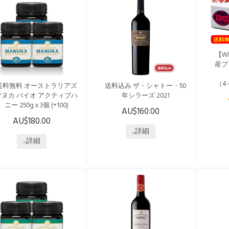
みへの配送となります ※ お
お電話番号は必須項目です
アN
電話番号は必須項目です ※
※ 沖縄への配送には別途
近い
沖縄への配送には別途
$20.00の送料がかかりま
の沿
20.00の送料がかかりま
す。 ※マンゴーは生もので
カハニ
す。 ※マンゴーは生もので
すので、発送時期が変更に
営で
【W
すので、発送時期が変更に
なる可能性があります ※年
トラ
産プ
なる可能性があります ※年
末年始は配送がございませ
現在
末年始は配送がございませ
ん ※住所記載間...
確認
（4
 ※住所記載間...
送料無料 オーストラリアズ
送料込み ザ・シャトー・50
を提
マヌカ バイオ アクティブハ
年シラーズ 2021
ゆっく
※20
ニー 250g x 3個 (+100)
日(
AU$160.00
こちらの商品は日本国内発
りま
AU$180.00
こちらの商品は日本国内発
送のみで、送料・税込みで
みで
送のみで、送料・税込みで
ございます。 オーストラリ
...詳細
$14
ざいます。 --------------------
...詳細
アで唯一シャトーの称号を
けます
------------------------------ オー
持つ“シャトー・タヌンダ”
12月
ストラリアの「ジェリーブ
130年の伝統と歴史が織りな
$14
ッシュ」の花から採れるは
す、卓越の醸造技術が生み
のみ
ちみつです。 オーストラリ
出した高品質ワイン 【数量
お電
アNSW州、バイロンベイに
限定】 樹齢50年以上のブド
※ 
近いノーザンリバーズ地域
ウ樹から造るシラーズ。 ブ
$20
の沿岸林で採取されたマヌ
ルーベリー、ブラックベリ
す。
ハニー。 1996年に家族経
ーの風味がたっぷりと感じ
すの
営でスタートした「オース
られ、中盤に素晴らしいリ