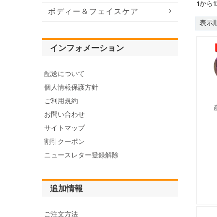
1
から
1
ボディー＆フェイスケア
表示順
インフォメーション
配送について
個人情報保護方針
ご利用規約
お問い合わせ
サイトマップ
割引クーポン
※
ニュースレター登録解除
$
追加情報
け
1
ご注文方法
$