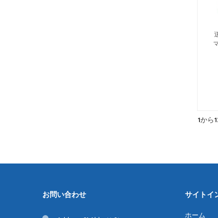
ゆ
ご
--
1
から
1
カ
お問い合わせ
サイトイ
ホーム
ゆ