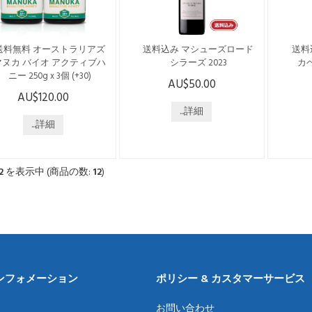
なる
トラリアズ・マヌカ」は、
ッチさがあり、芳醇なチョ
末年
現在も外部検査機関による
コレートの...
ん ※
確認を受けたマヌカハニー
送料無料 オーストラリアズ
送料込み マシューズロード
送料
を提供しています。 低温で
マヌカ バイオ アクティブハ
シラーズ 2023
カ
っくり...
ニー 250g x 3個 (+30)
AU$50.00
こちらの商品は日本国内発
AU$120.00
こちらの商品は日本国内発
送のみで、送料・税込みで
こち
送のみで、送料・税込みで
ございます。 オーストラリ
...詳細
送の
ざいます。 --------------------
...詳細
アで唯一シャトーの称号を
ございます
------------------------------ オー
持つ“シャトー・タヌンダ”
-------
ストラリアの「ジェリーブ
130年の伝統と歴史が織りな
スト
ッシュ」の花から採れるは
す、卓越の醸造技術が生み
の称
2
を表示中 (商品の数:
12
)
ちみつです。 オーストラリ
出した高品質ワイン バロッ
ヌンダ
アNSW州、バイロンベイに
サ・ヴァレーを代表するシ
が織
近いノーザンリバーズ地域
ャトータヌンダの高品質な
術が
の沿岸林で採取されたマヌ
単一畑のシラーズ。 ブラッ
ン 
ハニー。 1996年に家族経
クベリー、ブルーベリー、
漂う
営でスタートした「オース
ブラックペッパーのアロマ
熟し
トラリアズ・マヌカ」は、
を持ち、口に含むとスパイ
んだ
現在も外部検査機関による
シーなダークベリ...
ニン
ンフォメーション
ポリシー & カスタマーサービス
確認を受けたマヌカハニー
れた
を提供しています。 低温で
る。 ---
お問い合わせ
っくり...