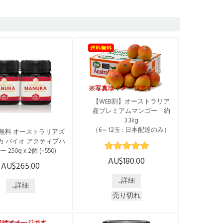
【WEB割】オーストラリア
産プレミアムマンゴー 約
3.3kg
（6～12玉 : 日本配達のみ）
無料 オーストラリアズ
カ バイオ アクティブハ
※2025年度の受付は12月10
ー 250g x 2個 (+550)
日(水)までで終了となってお
AU$180.00
ります※ WEBからのお申込
AU$265.00
らの商品は日本国内発
みで5ドル割引 通常価格
みで、送料・税込みで
...詳細
$185 → $180 でご購入いただ
。 --------------------
...詳細
けます！ [配送時期] 2025年
------------------------- オー
売り切れ
12月中旬ごろより $185 →
ラリアの「ジェリーブ
$180 * 送料含む * 日本国内
ュ」の花から採れるは
のみへの配送となります ※
つです。 オーストラリ