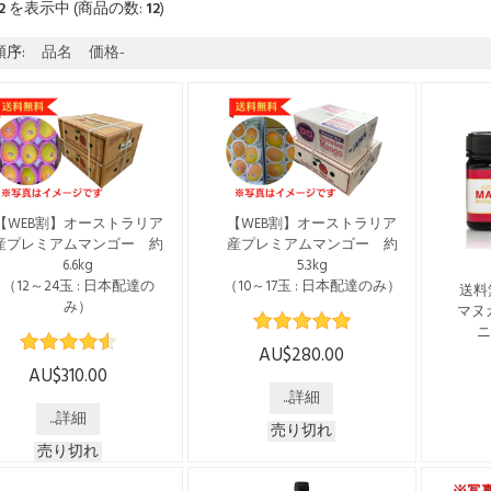
2
を表示中 (商品の数:
12
)
序:
品名
価格-
【WEB割】オーストラリア
【WEB割】オーストラリア
産プレミアムマンゴー 約
産プレミアムマンゴー 約
6.6kg
5.3kg
（12～24玉 : 日本配達の
（10～17玉 : 日本配達のみ）
送料
み）
マヌ
※2025年度の受付は12月10
ニ
2025年度の受付は12月10
日(水)までで終了となってお
AU$280.00
日(水)までで終了となってお
ります※ WEBからのお申込
こち
AU$310.00
ります※ WEBからのお申込
みで5ドル割引 通常価格
送の
...詳細
みで5ドル割引 通常価格
$285 → $280 でご購入いた
ございます
...詳細
315 → $310 でご購入いただ
だけます！ [配送時期] 2025
-------
売り切れ
ます！ [配送時期] 2025年
年12月中旬ごろより $285 →
スト
売り切れ
2月中旬ごろより $315 →
$280 * 送料含む * 日本国内
ッシ
310 * 送料含む * 日本国内の
のみへの配送となります ※
ちみ