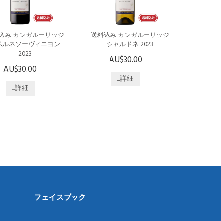
可能性があります ※年
トラリアズ・マヌカ」は、
始は配送がございませ
現在も外部検査機関による
住所記載間...
確認を受けたマヌカハニー
込み カンガルーリッジ
送料込み カンガルーリッジ
を提供しています。 低温で
ベルネソーヴィニヨン
シャルドネ 2023
ゆっくり...
2023
AU$30.00
こちらの商品は日本国内発
AU$30.00
らの商品は日本国内発
送のみで、送料・税込みで
みで、送料・税込みで
ございます。 --------------------
...詳細
。 --------------------
...詳細
-------------------------------- オー
------------------------- オー
ストラリアで唯一シャトー
ラリアで唯一シャトー
の称号を持つ“シャトー・タ
号を持つ“シャトー・タ
ヌンダ” 130年の伝統と歴史
” 130年の伝統と歴史
が織りなす、卓越の醸造技
りなす、卓越の醸造技
術が生み出した高品質ワイ
生み出した高品質ワイ
ン 鮮やかなメロンの特徴が
ブラックベリーの香りが
あり、口に含むと微妙なオ
カベルネ。 ふくよかで
ークのニュアンスが感じら
た果実味、よく溶け込
れ、柔らかく、豊かで新鮮
オーク、柔らかなタン
なフルーツの味わいが広が
が、ソフトで均整の取
ります。 --------------------...
フェイスブック
味わいをもたらしてい
------...